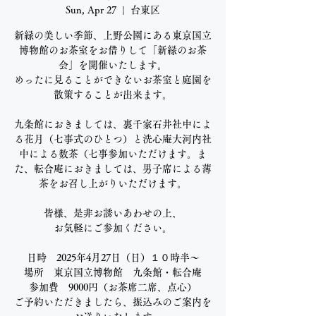
Sun, Apr 27
  |  
台東区
新緑の美しい季節、上野公園にある東京国立
博物館のお茶室をお借りして「新緑のお茶
会」を開催いたします。
めったに見ることができないお茶室と庭園を
散策することが出来ます。
九条館におきましては、裏千家石井社中によ
る花月（七事式のひとつ）と洗心庵大河内社
中による数茶（七事参加いただけます。ま
た、転合庵におきましては、男子席による薄
茶をお召し上がりいただけます。
皆様、是非お誘いあわせの上、
お気軽にご参加ください。
日時 2025年4月27日（日）１０時半～
場所 東京国立博物館 九条館・転合庵
参加費 9000円（お茶席二席、点心）
ご予約いただきましたら、振込みのご案内を